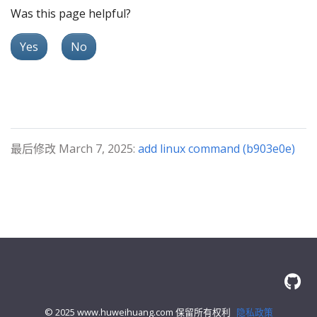
Was this page helpful?
Yes
No
最后修改 March 7, 2025:
add linux command (b903e0e)
© 2025 www.huweihuang.com 保留所有权利
隐私政策