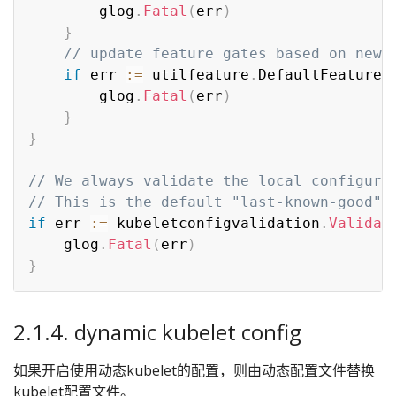
		glog
.
Fatal
(
err
)
}
// update feature gates based on new 
if
 err 
:=
 utilfeature
.
DefaultFeatureG
		glog
.
Fatal
(
err
)
}
}
// We always validate the local configura
// This is the default "last-known-good" 
if
 err 
:=
 kubeletconfigvalidation
.
Validat
	glog
.
Fatal
(
err
)
}
2.1.4. dynamic kubelet config
如果开启使用动态kubelet的配置，则由动态配置文件替换
kubelet配置文件。