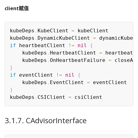
client赋值
kubeDeps
.
KubeClient 
=
 kubeClient

kubeDeps
.
DynamicKubeClient 
=
if
 heartbeatClient 
!=
nil
{
	kubeDeps
.
HeartbeatClient 
=
 heartbeatCl
	kubeDeps
.
OnHeartbeatFailure 
=
}
if
 eventClient 
!=
nil
{
	kubeDeps
.
EventClient 
=
}
kubeDeps
.
CSIClient 
=
3.1.7. CAdvisorInterface