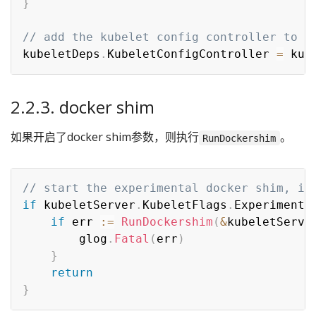
}
// add the kubelet config controller to k
kubeletDeps
.
KubeletConfigController 
=
2.2.3. docker shim
如果开启了docker shim参数，则执行
。
RunDockershim
// start the experimental docker shim, if
if
 kubeletServer
.
KubeletFlags
.
Experimenta
if
 err 
:=
RunDockershim
(
&
kubeletServe
		glog
.
Fatal
(
err
)
}
return
}