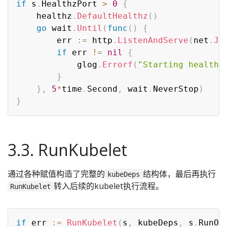
if
 s
.
HealthzPort 
>
0
{
	healthz
.
DefaultHealthz
(
)
go
 wait
.
Until
(
func
(
)
{
		err 
:=
 http
.
ListenAndServe
(
net
.
Jo
if
 err 
!=
nil
{
			glog
.
Errorf
(
"Starting health 
}
}
,
5
*
time
.
Second
,
 wait
.
NeverStop
)
}
3.3. RunKubelet
通过各种赋值构造了完整的
结构体，最后再执行
kubeDeps
转入后续的kubelet执行流程。
RunKubelet
if
 err 
:=
RunKubelet
(
s
,
 kubeDeps
,
 s
.
RunOn