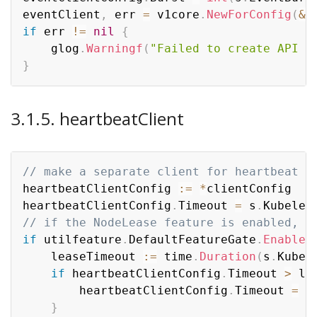
eventClient
,
 err 
=
 v1core
.
NewForConfig
(
&
e
if
 err 
!=
nil
{
	glog
.
Warningf
(
"Failed to create API S
}
3.1.5. heartbeatClient
// make a separate client for heartbeat w
heartbeatClientConfig 
:=
*
clientConfig

heartbeatClientConfig
.
Timeout 
=
 s
.
Kubelet
// if the NodeLease feature is enabled, t
if
 utilfeature
.
DefaultFeatureGate
.
Enabled
	leaseTimeout 
:=
 time
.
Duration
(
s
.
Kubel
if
 heartbeatClientConfig
.
Timeout 
>
 le
		heartbeatClientConfig
.
Timeout 
=
 l
}