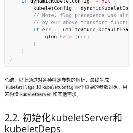
if
 dynamicKubeletConfig 
!=
nil
{
		kubeletConfig 
=
 dynamicKubeletConf
// Note: flag precedence was alre
// by our above transform functio
if
 err 
:=
 utilfeature
.
DefaultFeat
			glog
.
Fatal
(
err
)
}
}
}
总结：以上通过对各种特定参数的解析，最终生成
和
两个重要的参数对象，用
kubeletFlags
kubeletConfig
来构造
和其他需求。
kubeletServer
2.2. 初始化kubeletServer和
kubeletDeps