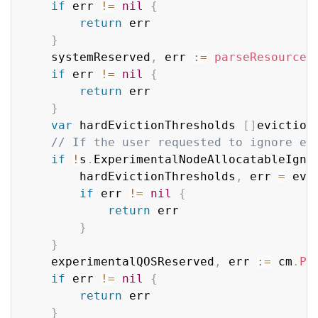
if
 err 
!=
nil
{
return
 err

}
	systemReserved
,
 err 
:=
parseResourceL
if
 err 
!=
nil
{
return
 err

}
var
 hardEvictionThresholds 
[
]
eviction
// If the user requested to ignore ev
if
!
s
.
ExperimentalNodeAllocatableIgno
		hardEvictionThresholds
,
 err 
=
 evi
if
 err 
!=
nil
{
return
 err

}
}
	experimentalQOSReserved
,
 err 
:=
 cm
.
Pa
if
 err 
!=
nil
{
return
 err

}