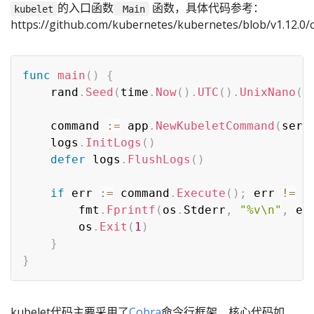
的入口函数
函数，具体代码参考：
kubelet
Main
https://github.com/kubernetes/kubernetes/blob/v1.12.0
func
main
(
)
{
	rand
.
Seed
(
time
.
Now
(
)
.
UTC
(
)
.
UnixNano
(
)
	command 
:=
 app
.
NewKubeletCommand
(
serv
	logs
.
InitLogs
(
)
defer
 logs
.
FlushLogs
(
)
if
 err 
:=
 command
.
Execute
(
)
;
 err 
!=
n
		fmt
.
Fprintf
(
os
.
Stderr
,
"%v\n"
,
 er
		os
.
Exit
(
1
)
}
}
kubelet代码主要采用了
Cobra
命令行框架，核心代码如