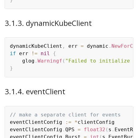
3.1.3. dynamicKubeClient
dynamicKubeClient
,
 err 
=
 dynamic
.
NewForCo
if
 err 
!=
nil
{
	glog
.
Warningf
(
"Failed to initialize d
}
3.1.4. eventClient
// make a separate client for events
eventClientConfig 
:=
*
clientConfig

eventClientConfig
.
QPS 
=
float32
(
s
.
EventRe
eventClientConfig
.
Burst 
=
int
(
s
.
EventBurs