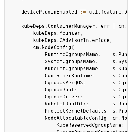
	devicePluginEnabled 
:=
 utilfeature
.
De
	kubeDeps
.
ContainerManager
,
 err 
=
 cm
.
N
		kubeDeps
.
Mounter
,
		kubeDeps
.
CAdvisorInterface
,
		cm
.
NodeConfig
{
			RuntimeCgroupsName
:
    s
.
Runt
			SystemCgroupsName
:
     s
.
Syst
			KubeletCgroupsName
:
    s
.
Kube
			ContainerRuntime
:
      s
.
Cont
			CgroupsPerQOS
:
         s
.
Cgro
			CgroupRoot
:
            s
.
Cgro
			CgroupDriver
:
          s
.
Cgro
			KubeletRootDir
:
        s
.
Root
			ProtectKernelDefaults
:
 s
.
Prot
			NodeAllocatableConfig
:
 cm
.
Nod
				KubeReservedCgroupName
:
  