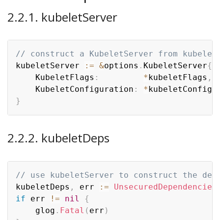
2.2.1. kubeletServer
// construct a KubeletServer from kubelet
kubeletServer 
:=
&
options
.
KubeletServer
{
	KubeletFlags
:
*
kubeletFlags
,
	KubeletConfiguration
:
*
kubeletConfig
,
}
2.2.2. kubeletDeps
// use kubeletServer to construct the def
kubeletDeps
,
 err 
:=
UnsecuredDependencies
if
 err 
!=
nil
{
	glog
.
Fatal
(
err
)