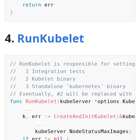
return
}
4.
RunKubelet
// RunKubelet is responsible for setting 
//   1 Integration tests
//   2 Kubelet binary
//   3 Standalone 'kubernetes' binary
// Eventually, #2 will be replaced with i
func
RunKubelet
(
kubeServer 
*
options
.
Kubel
...
	k
,
 err 
:=
CreateAndInitKubelet
(
&
kubeS
...
		kubeServer
.
NodeStatusMaxImages
)
if
 err 
!=
nil
{