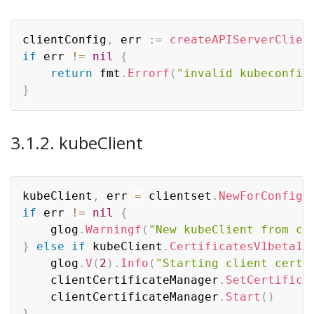
clientConfig
,
 err 
:=
createAPIServerClien
if
 err 
!=
nil
{
return
 fmt
.
Errorf
(
"invalid kubeconfig
}
3.1.2. kubeClient
kubeClient
,
 err 
=
 clientset
.
NewForConfig
(
if
 err 
!=
nil
{
	glog
.
Warningf
(
"New kubeClient from cl
}
else
if
 kubeClient
.
CertificatesV1beta1
(
	glog
.
V
(
2
)
.
Info
(
"Starting client certi
	clientCertificateManager
.
SetCertifica
	clientCertificateManager
.
Start
(
)
}