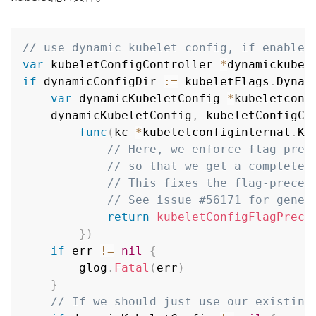
// use dynamic kubelet config, if enabled
var
 kubeletConfigController 
*
dynamickubel
if
 dynamicConfigDir 
:=
 kubeletFlags
.
Dynam
var
 dynamicKubeletConfig 
*
kubeletconf
	dynamicKubeletConfig
,
 kubeletConfigCo
func
(
kc 
*
kubeletconfiginternal
.
Ku
// Here, we enforce flag prec
// so that we get a complete 
// This fixes the flag-preced
// See issue #56171 for gener
return
kubeletConfigFlagPrece
}
)
if
 err 
!=
nil
{
		glog
.
Fatal
(
err
)
}
// If we should just use our existing