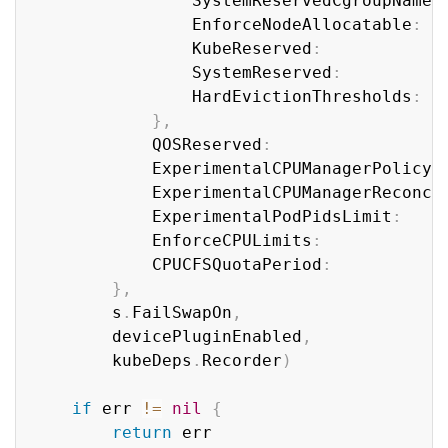
				SystemReservedCgroupName
:
				EnforceNodeAllocatable
:
  
				KubeReserved
:
            
				SystemReserved
:
          
				HardEvictionThresholds
:
  
}
,
			QOSReserved
:
			ExperimentalCPUManagerPolicy
:
			ExperimentalCPUManagerReconci
			ExperimentalPodPidsLimit
:
    
			EnforceCPULimits
:
            
			CPUCFSQuotaPeriod
:
           
}
,
		s
.
FailSwapOn
,
		devicePluginEnabled
,
		kubeDeps
.
Recorder
)
if
 err 
!=
nil
{
return
 err
