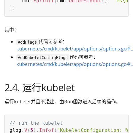
	fmt
.
Fprintf
(
cmd
.
OutOrStdout
(
)
,
"%s\n\
}
)
其中：
代码可参考：
AddFlags
kubernetes/cmd/kubelet/app/options/options.go#
代码可参考：
AddKubeletConfigFlags
kubernetes/cmd/kubelet/app/options/options.go#
2.4. 运行kubelet
运行kubelet并且不退出。由Run函数进入后续的操作。
// run the kubelet
glog
.
V
(
5
)
.
Infof
(
"KubeletConfiguration: %#