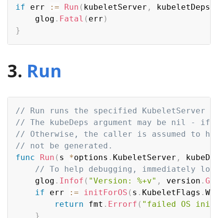
if
 err 
:=
Run
(
kubeletServer
,
 kubeletDeps
,
	glog
.
Fatal
(
err
)
}
3.
Run
// Run runs the specified KubeletServer w
// The kubeDeps argument may be nil - if 
// Otherwise, the caller is assumed to ha
// not be generated.
func
Run
(
s 
*
options
.
KubeletServer
,
 kubeDe
// To help debugging, immediately log
	glog
.
Infof
(
"Version: %+v"
,
 version
.
Ge
if
 err 
:=
initForOS
(
s
.
KubeletFlags
.
Wi
return
 fmt
.
Errorf
(
"failed OS init
}