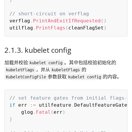
// short-circuit on verflag
verflag
.
PrintAndExitIfRequested
(
)
utilflag
.
PrintFlags
(
cleanFlagSet
)
2.1.3. kubelet config
加载并校验
。其中包括校验初始化的
kubelet config
，并从
的
kubeletFlags
kubeletFlags
参数获取
的内容。
KubeletConfigFile
kubelet config
// set feature gates from initial flags-b
if
 err 
:=
 utilfeature
.
DefaultFeatureGate
.
	glog
.
Fatal
(
err
)
}