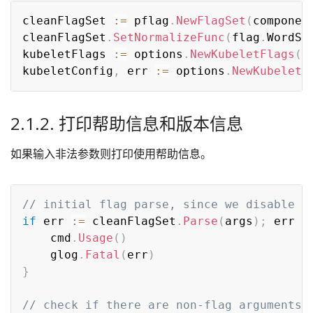
cleanFlagSet 
:=
 pflag
.
NewFlagSet
(
componen
cleanFlagSet
.
SetNormalizeFunc
(
flag
.
WordSe
kubeletFlags 
:=
 options
.
NewKubeletFlags
(
)
kubeletConfig
,
 err 
:=
 options
.
NewKubeletC
2.1.2. 打印帮助信息和版本信息
如果输入非法参数则打印使用帮助信息。
// initial flag parse, since we disable c
if
 err 
:=
 cleanFlagSet
.
Parse
(
args
)
;
 err 
!
	cmd
.
Usage
(
)
	glog
.
Fatal
(
err
)
}
// check if there are non-flag arguments 