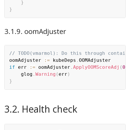
}
}
3.1.9. oomAdjuster
// TODO(vmarmol): Do this through contain
oomAdjuster 
:=
 kubeDeps
.
if
 err 
:=
 oomAdjuster
.
ApplyOOMScoreAdj
(
0
,
	glog
.
Warning
(
err
)
}
3.2. Health check