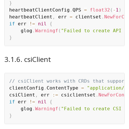
}
heartbeatClientConfig
.
QPS 
=
float32
(
-
1
)
heartbeatClient
,
 err 
=
 clientset
.
NewForCo
if
 err 
!=
nil
{
	glog
.
Warningf
(
"Failed to create API S
}
3.1.6. csiClient
// csiClient works with CRDs that support
clientConfig
.
ContentType 
=
"application/j
csiClient
,
 err 
:=
 csiclientset
.
NewForConf
if
 err 
!=
nil
{
	glog
.
Warningf
(
"Failed to create CSI A
}