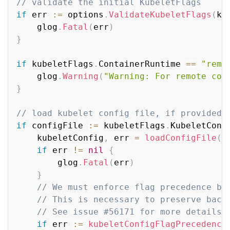
// validate the initial KubeletFlags
if
 err 
:=
 options
.
ValidateKubeletFlags
(
ku
	glog
.
Fatal
(
err
)
}
if
 kubeletFlags
.
ContainerRuntime 
==
"remo
	glog
.
Warning
(
"Warning: For remote con
}
// load kubelet config file, if provided
if
 configFile 
:=
 kubeletFlags
.
KubeletConf
	kubeletConfig
,
 err 
=
loadConfigFile
(
c
if
 err 
!=
nil
{
		glog
.
Fatal
(
err
)
}
// We must enforce flag precedence by
// This is necessary to preserve back
// See issue #56171 for more details.
if
 err 
:=
kubeletConfigFlagPrecedence