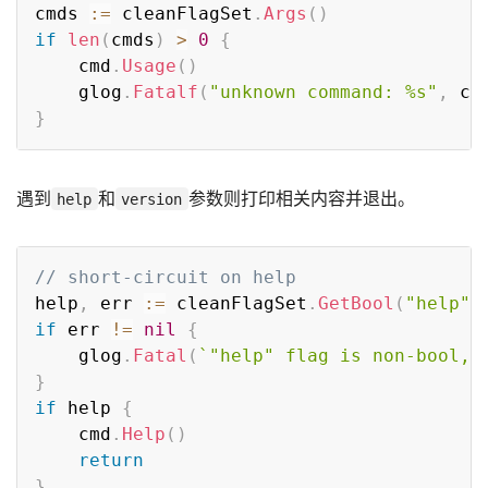
cmds 
:=
 cleanFlagSet
.
Args
(
)
if
len
(
cmds
)
>
0
{
	cmd
.
Usage
(
)
	glog
.
Fatalf
(
"unknown command: %s"
,
 cm
}
遇到
和
参数则打印相关内容并退出。
help
version
// short-circuit on help
help
,
 err 
:=
 cleanFlagSet
.
GetBool
(
"help"
)
if
 err 
!=
nil
{
	glog
.
Fatal
(
`"help" flag is non-bool, 
}
if
 help 
{
	cmd
.
Help
(
)
return
}