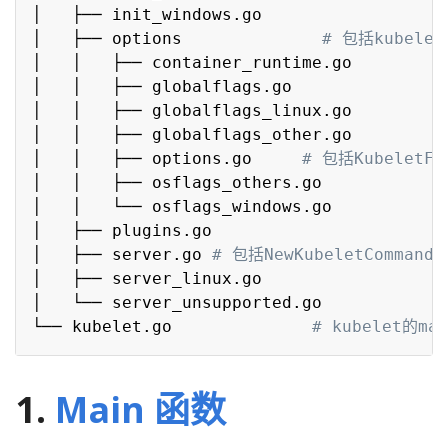
│   ├── init_windows.go

│   ├── options              
# 包括kubele
│   │   ├── container_runtime.go

│   │   ├── globalflags.go

│   │   ├── globalflags_linux.go

│   │   ├── globalflags_other.go

│   │   ├── options.go     
# 包括KubeletFl
│   │   ├── osflags_others.go

│   │   └── osflags_windows.go

│   ├── plugins.go

│   ├── server.go 
# 包括NewKubeletCommand、
│   ├── server_linux.go

│   └── server_unsupported.go

└── kubelet.go              
# kubelet的m
1.
Main 函数