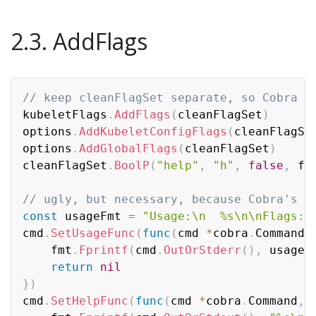
2.3. AddFlags
// keep cleanFlagSet separate, so Cobra d
kubeletFlags
.
AddFlags
(
cleanFlagSet
)
options
.
AddKubeletConfigFlags
(
cleanFlagSe
options
.
AddGlobalFlags
(
cleanFlagSet
)
cleanFlagSet
.
BoolP
(
"help"
,
"h"
,
false
,
 fm
// ugly, but necessary, because Cobra's d
const
 usageFmt 
=
"Usage:\n  %s\n\nFlags:\
cmd
.
SetUsageFunc
(
func
(
cmd 
*
cobra
.
Command
)
	fmt
.
Fprintf
(
cmd
.
OutOrStderr
(
)
,
 usageF
return
nil
}
)
cmd
.
SetHelpFunc
(
func
(
cmd 
*
cobra
.
Command
,
 