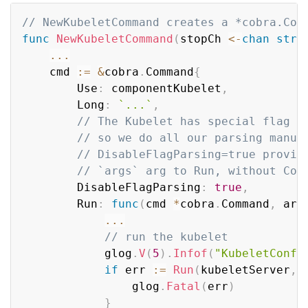
// NewKubeletCommand creates a *cobra.Com
func
NewKubeletCommand
(
stopCh 
<-
chan
stru
...
	cmd 
:=
&
cobra
.
Command
{
		Use
:
 componentKubelet
,
		Long
:
`...`
,
// The Kubelet has special flag p
// so we do all our parsing manua
// DisableFlagParsing=true provid
// `args` arg to Run, without Cob
		DisableFlagParsing
:
true
,
		Run
:
func
(
cmd 
*
cobra
.
Command
,
 arg
...
// run the kubelet
			glog
.
V
(
5
)
.
Infof
(
"KubeletConfi
if
 err 
:=
Run
(
kubeletServer
,
 
				glog
.
Fatal
(
err
)
}