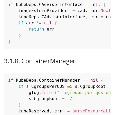
if
 kubeDeps
.
CAdvisorInterface 
==
nil
{
	imageFsInfoProvider 
:=
 cadvisor
.
NewIm
	kubeDeps
.
CAdvisorInterface
,
 err 
=
 cad
if
 err 
!=
nil
{
return
 err

}
}
3.1.8. ContainerManager
if
 kubeDeps
.
ContainerManager 
==
nil
{
if
 s
.
CgroupsPerQOS 
&&
 s
.
CgroupRoot 
==
		glog
.
Infof
(
"--cgroups-per-qos ena
		s
.
CgroupRoot 
=
"/"
}
	kubeReserved
,
 err 
:=
parseResourceLis